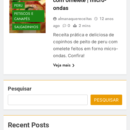
com omelete | micro-
PERU
ondas
PETISCOS E
almanaquereceitas
12 anos
CANAPÉS
ago
0
2 mins
SALGADINHOS
Receita prática e deliciosa de
copinhos de peito de peru com
omelete feitos em forno micro-
ondas. Confira!
Veja mais
Pesquisar
PESQUISAR
Recent Posts