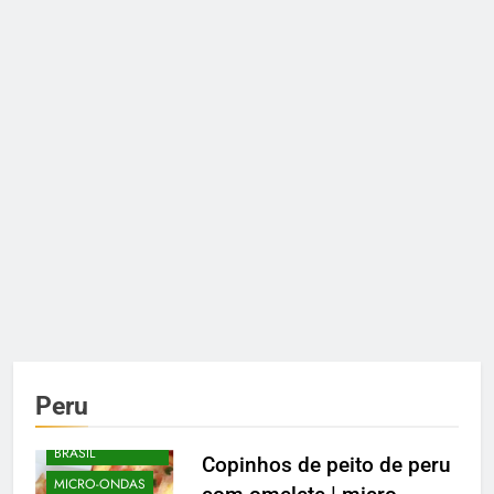
COMIDA DE
Peru
BOTECO
DELÍCIAS DO
BRASIL
Copinhos de peito de peru
MICRO-ONDAS