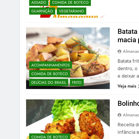
ASSADO
COMIDA DE BOTECO
GUARNIÇÃO
VEGETARIANO
Batata 
macia 
Almanaq
Batata fr
ACOMPANHAMENTOS
dentro, o
COMIDA DE BOTECO
e deixar 
DELÍCIAS DO BRASIL
FRITO
Veja mais
Bolinho
Almanaq
Receita d
infância 
COMIDA DE BOTECO