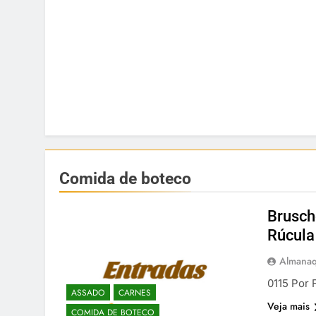
Comida de boteco
Brusch
Rúcula
Almanaq
0115 Por 
ASSADO
CARNES
Veja mais
COMIDA DE BOTECO