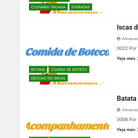
CULINÁRIA ITALIANA
ENTRADAS
Iscas 
Almanaq
0022 Por 
Veja mais
BOVINA
COMIDA DE BOTECO
DELÍCIAS DO BRASIL
Batata
Almanaq
0006 Por 
Veja mais