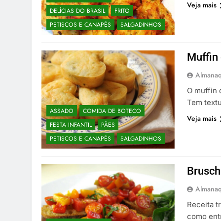
Veja mais
DELÍCIAS DO BRASIL
FRITO
PETISCOS E CANAPÉS
SALGADINHOS
Muffin
Almanaq
O muffin 
Tem textur
ASSADO
COMIDA DE BOTECO
Veja mais
FESTA INFANTIL
PÃES
PETISCOS E CANAPÉS
SALGADINHOS
Brusch
Almanaq
Receita t
como entr