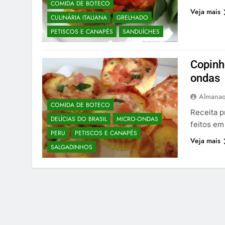
COMIDA DE BOTECO
Veja mais
CULINÁRIA ITALIANA
GRELHADO
PETISCOS E CANAPÉS
SANDUÍCHES
Copinh
ondas
Almanaq
COMIDA DE BOTECO
Receita p
DELÍCIAS DO BRASIL
MICRO-ONDAS
feitos em
PERU
PETISCOS E CANAPÉS
Veja mais
SALGADINHOS