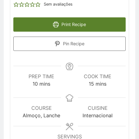
Sem avaliações
Print Recipe
Pin Recipe
PREP TIME
COOK TIME
minutes
minutes
10
mins
15
mins
COURSE
CUISINE
Almoço, Lanche
Internacional
SERVINGS