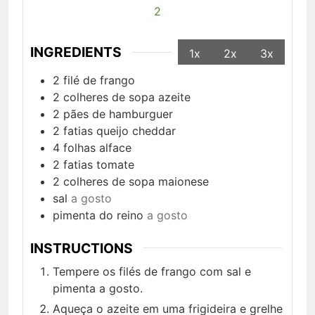
2
INGREDIENTS
1x
2x
3x
2
filé de frango
2
colheres de sopa
azeite
2
pães de hamburguer
2
fatias
queijo cheddar
4
folhas
alface
2
fatias
tomate
2
colheres de sopa
maionese
sal
a gosto
pimenta do reino
a gosto
INSTRUCTIONS
Tempere os filés de frango com sal e
pimenta a gosto.
Aqueça o azeite em uma frigideira e grelhe