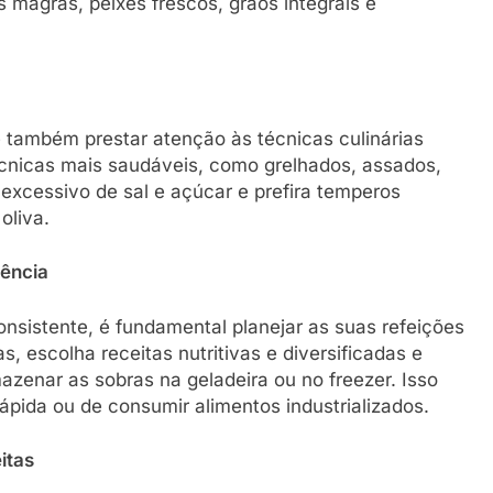
s magras, peixes frescos, grãos integrais e
e também prestar atenção às técnicas culinárias
 técnicas mais saudáveis, como grelhados, assados,
 excessivo de sal e açúcar e prefira temperos
oliva.
dência
onsistente, é fundamental planejar as suas refeições
 escolha receitas nutritivas e diversificadas e
zenar as sobras na geladeira ou no freezer. Isso
rápida ou de consumir alimentos industrializados.
itas